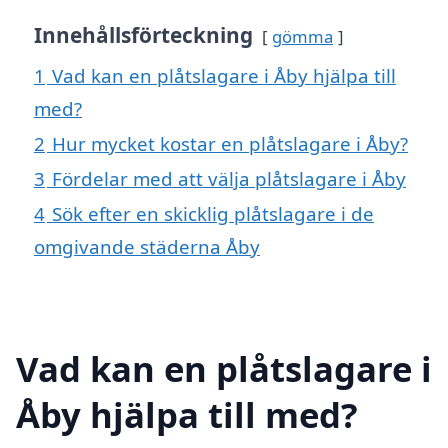
Innehållsförteckning
gömma
1
Vad kan en plåtslagare i Åby hjälpa till
med?
2
Hur mycket kostar en plåtslagare i Åby?
3
Fördelar med att välja plåtslagare i Åby
4
Sök efter en skicklig plåtslagare i de
omgivande städerna Åby
Vad kan en plåtslagare i
Åby hjälpa till med?