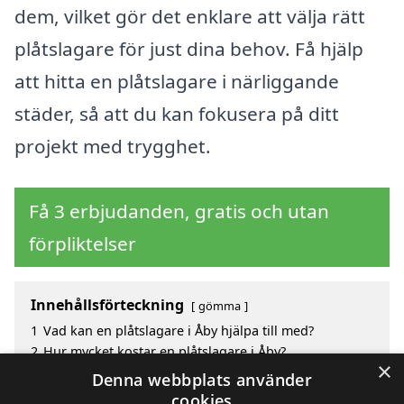
dem, vilket gör det enklare att välja rätt
plåtslagare för just dina behov. Få hjälp
att hitta en plåtslagare i närliggande
städer, så att du kan fokusera på ditt
projekt med trygghet.
Få 3 erbjudanden, gratis och utan
förpliktelser
Innehållsförteckning
gömma
1
Vad kan en plåtslagare i Åby hjälpa till med?
2
Hur mycket kostar en plåtslagare i Åby?
×
3
Fördelar med att välja plåtslagare i Åby
Denna webbplats använder
4
Sök efter en skicklig plåtslagare i de omgivande
cookies