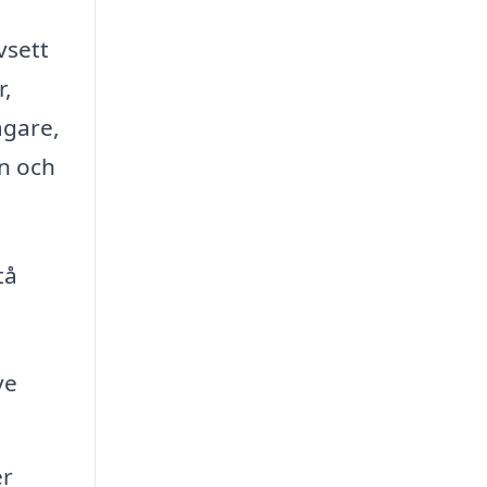
vsett
r,
agare,
n och
tå
ve
er