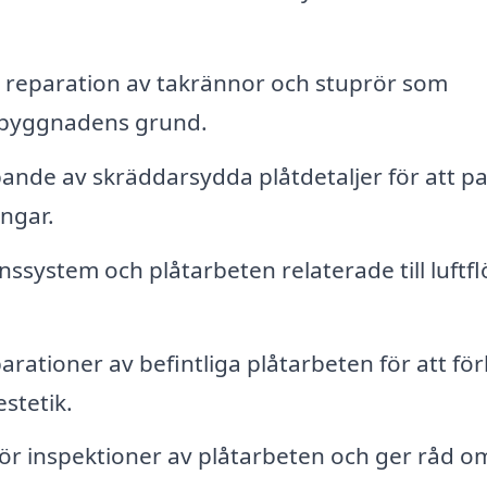
h reparation av takrännor och stuprör som
ån byggnadens grund.
ande av skräddarsydda plåtdetaljer för att p
ngar.
onssystem och plåtarbeten relaterade till luftf
arationer av befintliga plåtarbeten för att fö
stetik.
 inspektioner av plåtarbeten och ger råd o