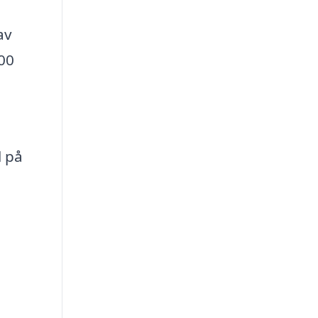
av
00
l på