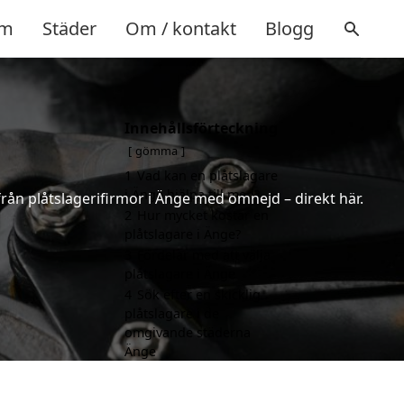
m
Städer
Om / kontakt
Blogg
Innehållsförteckning
gömma
1
Vad kan en plåtslagare
i Änge hjälpa till med?
 från plåtslagerifirmor i Änge med omnejd – direkt här.
2
Hur mycket kostar en
plåtslagare i Änge?
3
Fördelar med att välja
plåtslagare i Änge
4
Sök efter en skicklig
plåtslagare i de
omgivande städerna
Änge