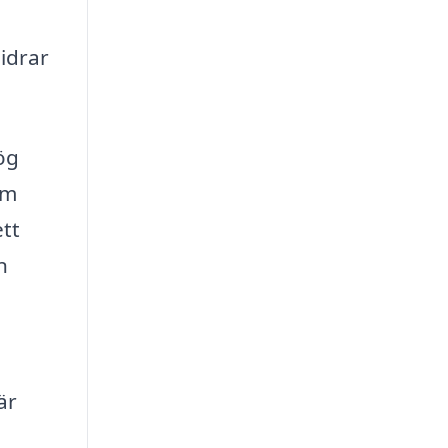
idrar
ög
om
ett
n
är