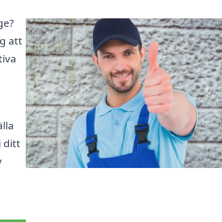
nge?
ig att
tiva
lla
 ditt
v