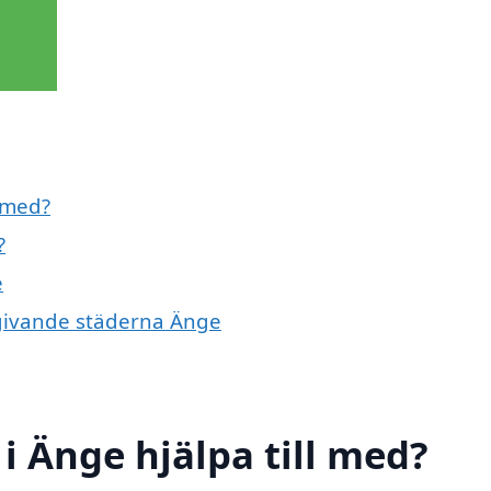
l med?
?
e
omgivande städerna Änge
i Änge hjälpa till med?