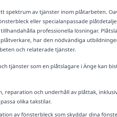
ett spektrum av tjänster inom plåtarbeten. Oa
sterbleck eller specialanpassade plåtdetalje
tillhandahålla professionella lösningar. Plåtsl
 plåtverkare, har den nödvändiga utbildninge
beten och relaterade tjänster.
och tjänster som en plåtslagare i Änge kan bis
n, reparation och underhåll av plåttak, inklusi
passa olika takstilar.
lation av fönsterbleck som skyddar dina fönst