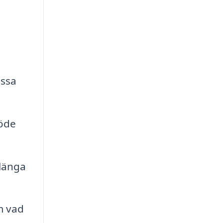
assa
löde
rlänga
m vad