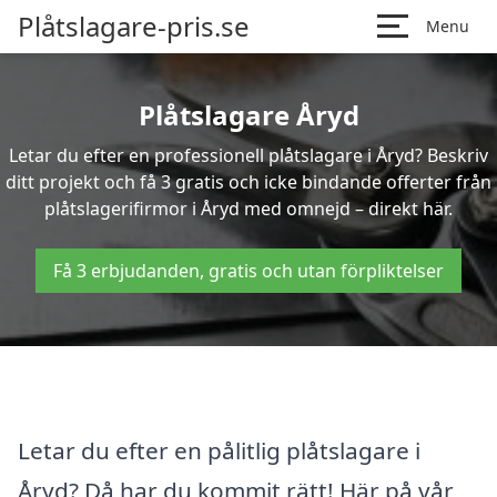
Plåtslagare-pris.se
Menu
Plåtslagare Åryd
Letar du efter en professionell plåtslagare i Åryd? Beskriv
ditt projekt och få 3 gratis och icke bindande offerter från
plåtslagerifirmor i Åryd med omnejd – direkt här.
Få 3 erbjudanden, gratis och utan förpliktelser
Letar du efter en pålitlig plåtslagare i
Åryd? Då har du kommit rätt! Här på vår