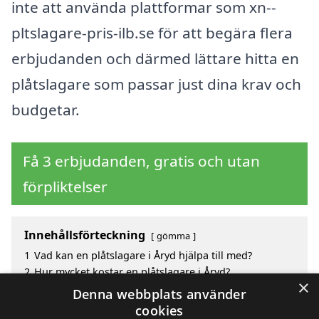
inte att använda plattformar som xn--
pltslagare-pris-ilb.se för att begära flera
erbjudanden och därmed lättare hitta en
plåtslagare som passar just dina krav och
budgetar.
Få 3 erbjudanden, gratis och utan
förpliktelser
Innehållsförteckning
gömma
1
Vad kan en plåtslagare i Åryd hjälpa till med?
2
Hur mycket kostar en plåtslagare i Åryd?
×
3
Fördelar med att välja plåtslagare i Åryd
Denna webbplats använder
4
Sök efter en skicklig plåtslagare i de omgivande
cookies