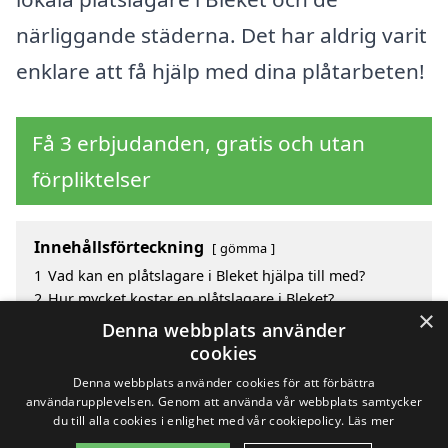
närliggande städerna. Det har aldrig varit
enklare att få hjälp med dina plåtarbeten!
Få 3 erbjudanden, gratis och utan
förpliktelser
Innehållsförteckning
gömma
1
Vad kan en plåtslagare i Bleket hjälpa till med?
2
Hur mycket kostar en plåtslagare i Bleket?
×
3
Fördelar med att välja plåtslagare i Bleket
Denna webbplats använder
4
Sök efter en skicklig plåtslagare i de omgivande
cookies
städerna Bleket
Denna webbplats använder cookies för att förbättra
användarupplevelsen. Genom att använda vår webbplats samtycker
du till alla cookies i enlighet med vår cookiepolicy.
Läs mer