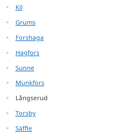
Kil
Grums
Forshaga
Hagfors
Sunne
Munkfors
Långserud
Torsby
Säffle