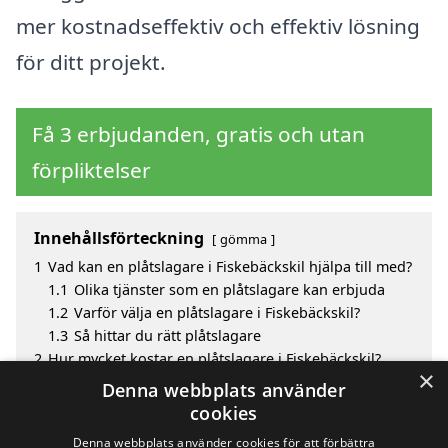
mer kostnadseffektiv och effektiv lösning
för ditt projekt.
Få 3 erbjudanden, gratis och utan
förpliktelser
Innehållsförteckning
gömma
1
Vad kan en plåtslagare i Fiskebäckskil hjälpa till med?
1.1
Olika tjänster som en plåtslagare kan erbjuda
1.2
Varför välja en plåtslagare i Fiskebäckskil?
1.3
Så hittar du rätt plåtslagare
2
Hur mycket kostar en plåtslagare i Fiskebäckskil?
×
3
Fördelar med att välja plåtslagare i Fiskebäckskil
Denna webbplats använder
4
Sök efter en skicklig plåtslagare i de omgivande
cookies
städerna Fiskebäckskil
Denna webbplats använder cookies för att förbättra