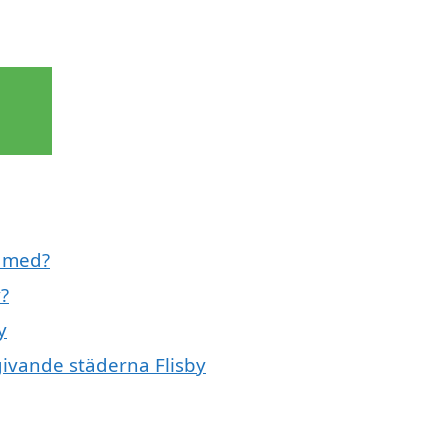
l med?
y?
y
mgivande städerna Flisby