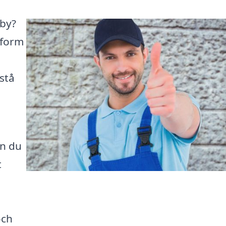
sby?
ttform
stå
an du
t
och