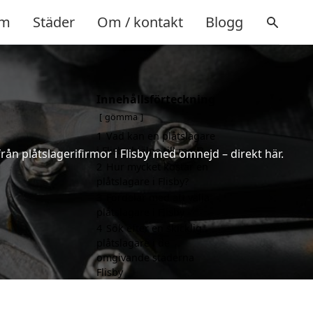
m
Städer
Om / kontakt
Blogg
Innehållsförteckning
gömma
1
Vad kan en plåtslagare
i Flisby hjälpa till med?
 från plåtslagerifirmor i Flisby med omnejd – direkt här.
2
Hur mycket kostar en
plåtslagare i Flisby?
3
Fördelar med att välja
plåtslagare i Flisby
4
Sök efter en skicklig
plåtslagare i de
omgivande städerna
Flisby