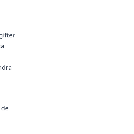
gifter
ta
ndra
v de