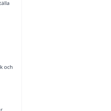
tälla
k och
er