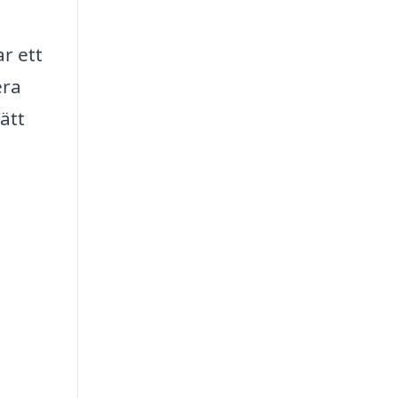
ar ett
era
ätt