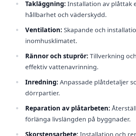
Takläggning:
Installation av plåttak e
hållbarhet och väderskydd.
Ventilation:
Skapande och installatio
inomhusklimatet.
Rännor och stuprör:
Tillverkning och
effektiv vattenavrinning.
Inredning:
Anpassade plåtdetaljer s
dörrpartier.
Reparation av plåtarbeten:
Återstäl
förlänga livslängden på byggnader.
Skorstensarbete:
Installation och re