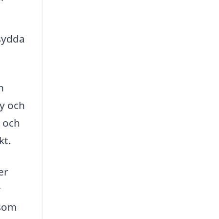
sydda
n
by och
v och
kt.
er
r
 som