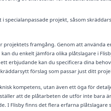
 i specialanpassade projekt, såsom skräddar
 för projektets framgång. Genom att använda e
, kan du enkelt jämföra olika plåtslagare i Flis
ett erbjudande kan du specificera dina beho
skräddarsytt förslag som passar just ditt proje
eknisk kompetens, utan även ett öga för detalj
ställer att de plåtarbeten de utför inte bara ä
de. I Flisby finns det flera erfarna plåtslagare