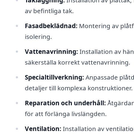
Takläggning:
Installation av plåttak
av befintliga tak.
Fasadbeklädnad:
Montering av plåtf
isolering.
Vattenavrinning:
Installation av hä
säkerställa korrekt vattenavrinning.
Specialtillverkning:
Anpassade plåtdel
detaljer till komplexa konstruktioner.
Reparation och underhåll:
Åtgärdand
för att förlänga livslängden.
Ventilation:
Installation av ventilati