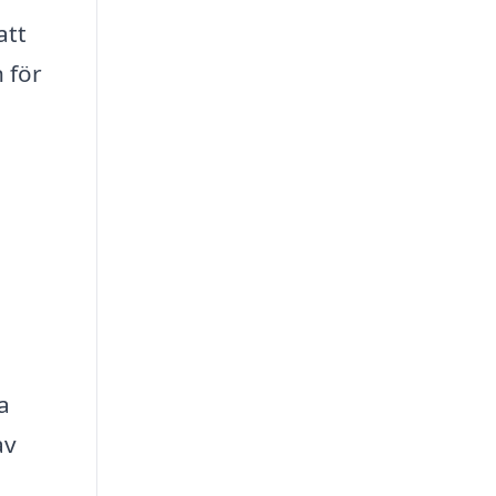
att
 för
a
av