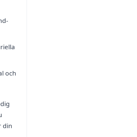
nd-
iella
al och
 dig
u
r din