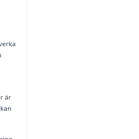
lverka
n
r är
 kan