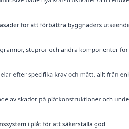
, inklusive både nya konstruktioner och renov
asader för att förbättra byggnaders utseend
ngrännor, stuprör och andra komponenter för 
ar efter specifika krav och mått, allt från en
e av skador på plåtkonstruktioner och unde
onssystem i plåt för att säkerställa god