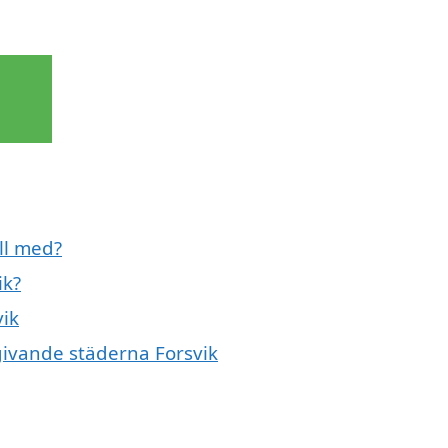
ill med?
ik?
vik
mgivande städerna Forsvik