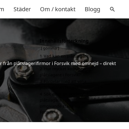
m
Städer
Om / kontakt
Blogg
Innehållsförteckning
gömma
1
Vad kan en plåtslagare
i Forsvik hjälpa till med?
er från plåtslagerifirmor i Forsvik med omnejd – direkt
2
Hur mycket kostar en
plåtslagare i Forsvik?
3
Fördelar med att välja
plåtslagare i Forsvik
4
Sök efter en skicklig
plåtslagare i de
omgivande städerna
Forsvik