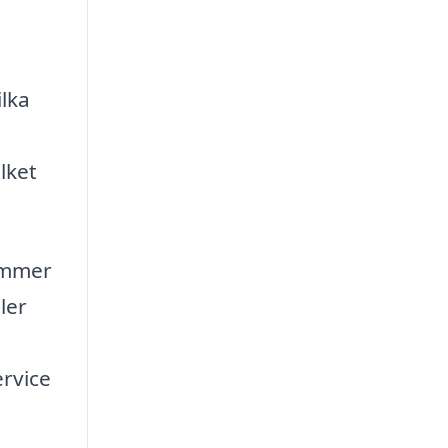
ilka
lket
kommer
ler
ervice