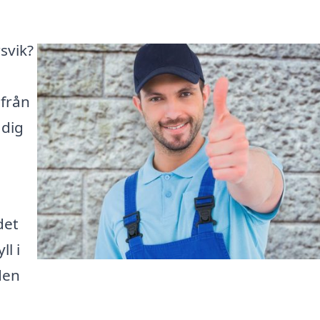
rsvik?
 från
 dig
det
ll i
den