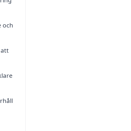
ering
e och
att
klare
rhåll