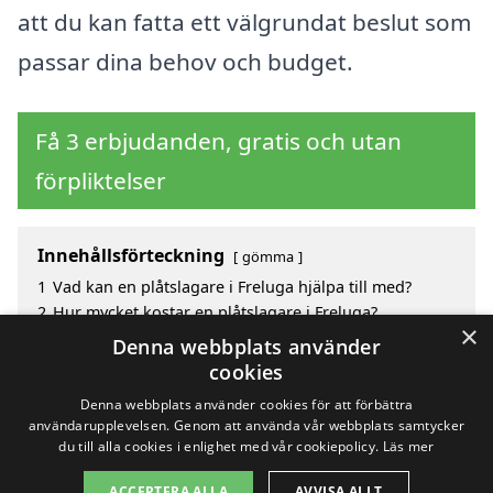
att du kan fatta ett välgrundat beslut som
passar dina behov och budget.
Få 3 erbjudanden, gratis och utan
förpliktelser
Innehållsförteckning
gömma
1
Vad kan en plåtslagare i Freluga hjälpa till med?
2
Hur mycket kostar en plåtslagare i Freluga?
×
3
Fördelar med att välja plåtslagare i Freluga
Denna webbplats använder
4
Sök efter en skicklig plåtslagare i de omgivande
cookies
städerna Freluga
Denna webbplats använder cookies för att förbättra
användarupplevelsen. Genom att använda vår webbplats samtycker
du till alla cookies i enlighet med vår cookiepolicy.
Läs mer
Copyright 2026 - Pilanto Aps
ACCEPTERA ALLA
AVVISA ALLT