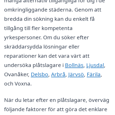
många alternativ tillgängliga för dig i de
omkringliggande städerna. Genom att
bredda din sökning kan du enkelt få
tillgång till fler kompetenta
yrkespersoner. Om du söker efter
skräddarsydda lösningar eller
reparationer kan det vara värt att
undersöka plåtslagare i
Bollnäs
,
Ljusdal
,
Ovanåker,
Delsbo
,
Arbrå
,
Järvsö
,
Färila
,
och Voxna.
När du letar efter en plåtslagare, överväg
följande faktorer för att göra det enklare