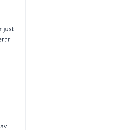
 just
erar
 av