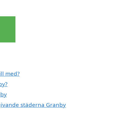
ill med?
by?
nby
omgivande städerna Granby