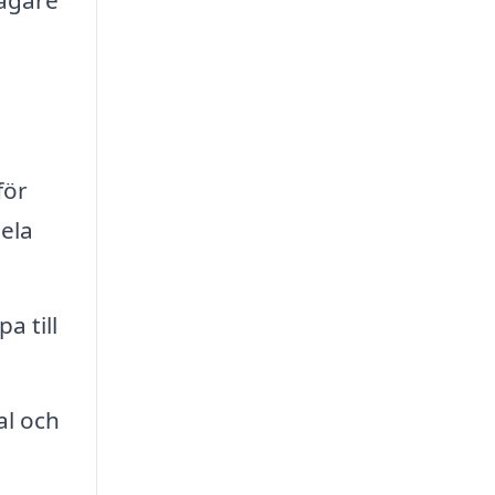
lagare
för
hela
a till
al och