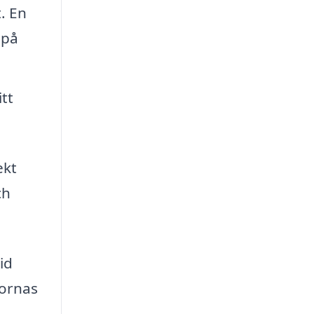
. En
 på
tt
ekt
ch
.
id
nornas