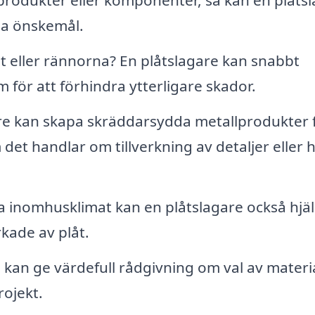
produkter eller komponenter, så kan en plåts
ina önskemål.
t eller rännorna? En plåtslagare kan snabbt
 för att förhindra ytterligare skador.
re kan skapa skräddarsydda metallprodukter 
det handlar om tillverkning av detaljer eller 
a inomhusklimat kan en plåtslagare också hjälp
kade av plåt.
 kan ge värdefull rådgivning om val av materi
rojekt.