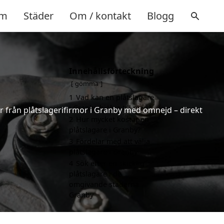
m
Städer
Om / kontakt
Blogg
Innehållsförteckning
gömma
1
Vad kan en plåtslagare
i Granby hjälpa till med?
ter från plåtslagerifirmor i Granby med omnejd – direkt
2
Hur mycket kostar en
plåtslagare i Granby?
3
Fördelar med att välja
plåtslagare i Granby
4
Sök efter en skicklig
plåtslagare i de
omgivande städerna
Granby