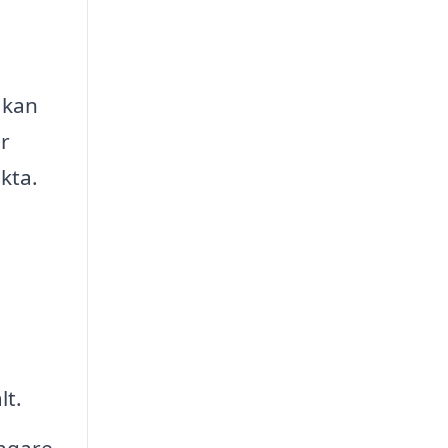
 kan
r
kta.
lt.