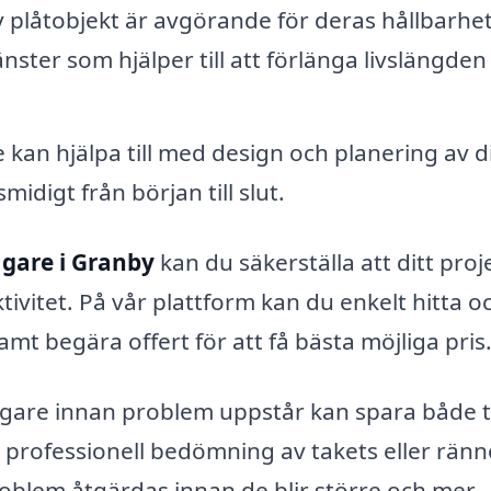
plåtobjekt är avgörande för deras hållbarhet
nster som hjälper till att förlänga livslängden
 kan hjälpa till med design och planering av di
smidigt från början till slut.
agare i Granby
kan du säkerställa att ditt proj
ivitet. På vår plattform kan du enkelt hitta o
amt begära offert för att få bästa möjliga pris
lagare innan problem uppstår kan spara både t
n professionell bedömning av takets eller rän
problem åtgärdas innan de blir större och mer