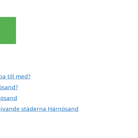
a till med?
nösand?
rnösand
omgivande städerna Härnösand