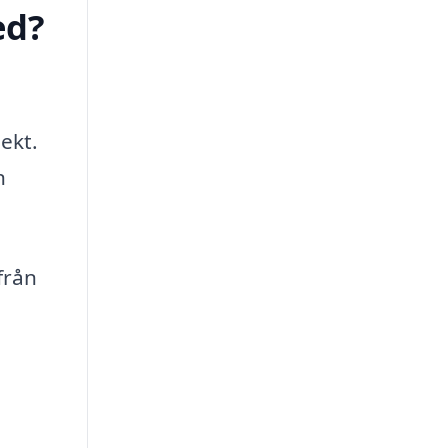
ed?
ekt.
n
från