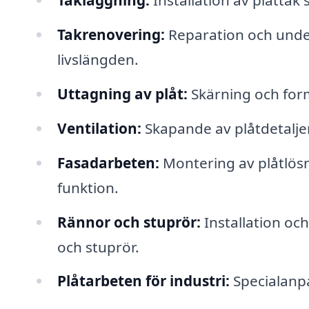
Takläggning:
Installation av plåttak
Takrenovering:
Reparation och underh
livslängden.
Uttagning av plåt:
Skärning och form
Ventilation:
Skapande av plåtdetaljer
Fasadarbeten:
Montering av plåtlösn
funktion.
Rännor och stuprör:
Installation oc
och stuprör.
Plåtarbeten för industri:
Specialanpa