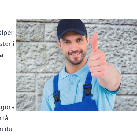
älper
ster i
ta
e göra
 låt
om du