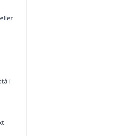
eller
tå i
.
kt