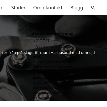
m
Städer
Om / kontakt
Blogg
Innehållsförteckning
gömma
1
Vad kan en plåtslagare
i Härnösand hjälpa till
fferter från plåtslagerifirmor i Härnösand med omnejd –
med?
2
Hur mycket kostar en
plåtslagare i Härnösand?
3
Fördelar med att välja
plåtslagare i Härnösand
4
Sök efter en skicklig
plåtslagare i de
omgivande städerna
Härnösand