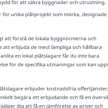
skydd för att säkra byggnader och utrustning.
för unika plåtprojekt som mörka, designade 
gt att förstå de lokala byggnormerna och
re att erbjuda de mest lämpliga och hållbara
nlita en lokal plåtslagare får du inte bara
else för de specifika utmaningar som kan upps
åtslagare erbjuder kostnadsfria offertjänster
enkelt begära ett erbjudande och få en översi
hjälper dig att få en jämförelse av priser och