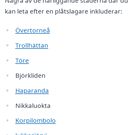
Några av de närliggande städerna där du
kan leta efter en plåtslagare inkluderar:
Övertorneå
Trollhättan
Töre
Björkliden
Haparanda
Nikkaluokta
Korpilombolo