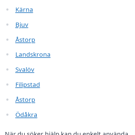
Kärna
Bjuv
Åstorp
Landskrona
Svalöv
Filipstad
Åstorp
Ödåkra
När du söker hjälp kan du enkelt använda