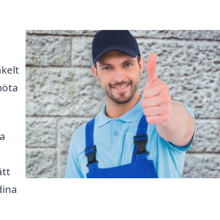
nkelt
möta
ka
ätt
dina