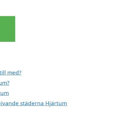
till med?
tum?
rtum
omgivande städerna Hjärtum