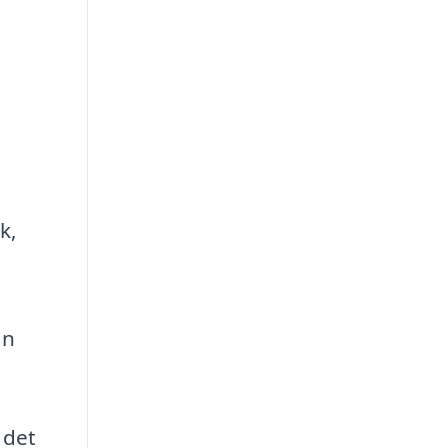
k,
an
 det