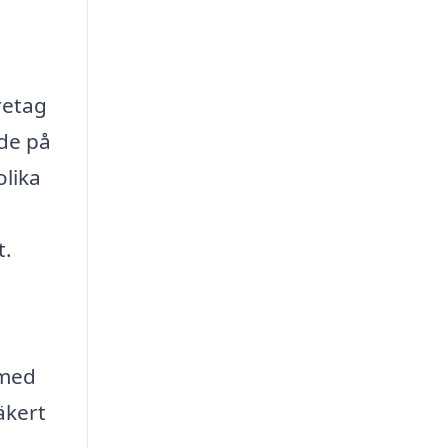
?
retag
ade på
olika
t.
 med
äkert