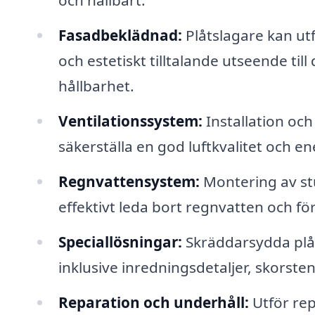
och hållbart.
Fasadbeklädnad:
Plåtslagare kan ut
och estetiskt tilltalande utseende til
hållbarhet.
Ventilationssystem:
Installation och
säkerställa en god luftkvalitet och ene
Regnvattensystem:
Montering av st
effektivt leda bort regnvatten och fö
Speciallösningar:
Skräddarsydda plåt
inklusive inredningsdetaljer, skorste
Reparation och underhåll:
Utför rep