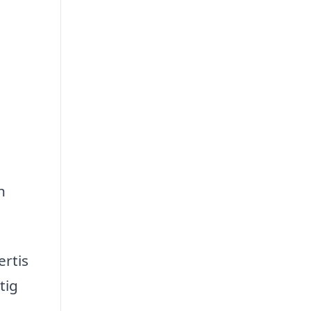
h
ertis
tig