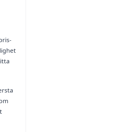
pris-
lighet
itta
ersta
g om
t