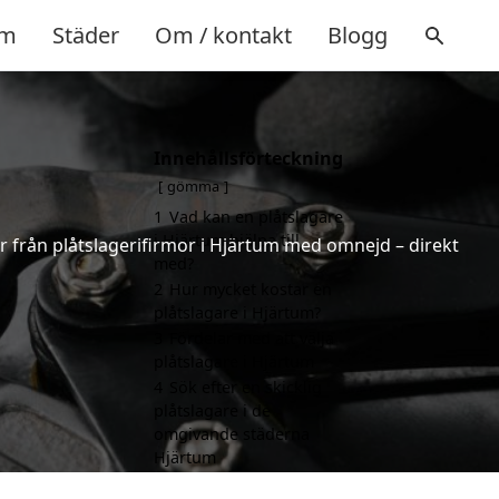
m
Städer
Om / kontakt
Blogg
Innehållsförteckning
gömma
1
Vad kan en plåtslagare
i Hjärtum hjälpa till
ter från plåtslagerifirmor i Hjärtum med omnejd – direkt
med?
2
Hur mycket kostar en
plåtslagare i Hjärtum?
3
Fördelar med att välja
plåtslagare i Hjärtum
4
Sök efter en skicklig
plåtslagare i de
omgivande städerna
Hjärtum