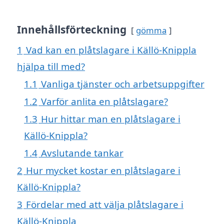
Innehållsförteckning
gömma
1
Vad kan en plåtslagare i Källö-Knippla
hjälpa till med?
1.1
Vanliga tjänster och arbetsuppgifter
1.2
Varför anlita en plåtslagare?
1.3
Hur hittar man en plåtslagare i
Källö-Knippla?
1.4
Avslutande tankar
2
Hur mycket kostar en plåtslagare i
Källö-Knippla?
3
Fördelar med att välja plåtslagare i
Källö-Knippla