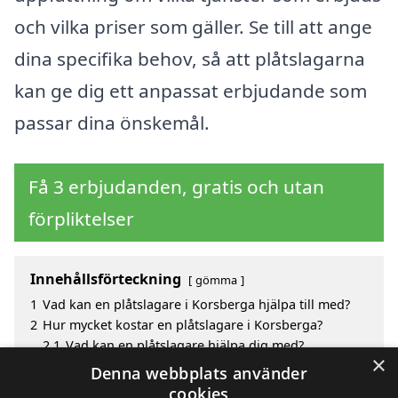
och vilka priser som gäller. Se till att ange
dina specifika behov, så att plåtslagarna
kan ge dig ett anpassat erbjudande som
passar dina önskemål.
Få 3 erbjudanden, gratis och utan
förpliktelser
Innehållsförteckning
gömma
1
Vad kan en plåtslagare i Korsberga hjälpa till med?
2
Hur mycket kostar en plåtslagare i Korsberga?
2.1
Vad kan en plåtslagare hjälpa dig med?
×
3
Fördelar med att välja plåtslagare i Korsberga
Denna webbplats använder
4
Sök efter en skicklig plåtslagare i de omgivande
cookies