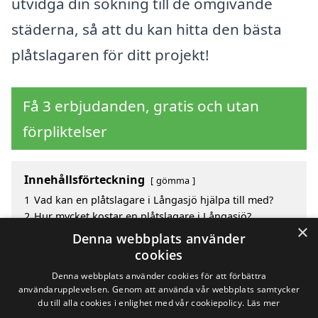
utvidga din sökning till de omgivande
städerna, så att du kan hitta den bästa
plåtslagaren för ditt projekt!
Få 3 erbjudanden, gratis och utan
förpliktelser
Innehållsförteckning
gömma
1
Vad kan en plåtslagare i Långasjö hjälpa till med?
2
Hur mycket kostar en plåtslagare i Långasjö?
×
3
Fördelar med att välja plåtslagare i Långasjö
Denna webbplats använder
4
Sök efter en skicklig plåtslagare i de omgivande
cookies
städerna Långasjö
Denna webbplats använder cookies för att förbättra
användarupplevelsen. Genom att använda vår webbplats samtycker
du till alla cookies i enlighet med vår cookiepolicy.
Läs mer