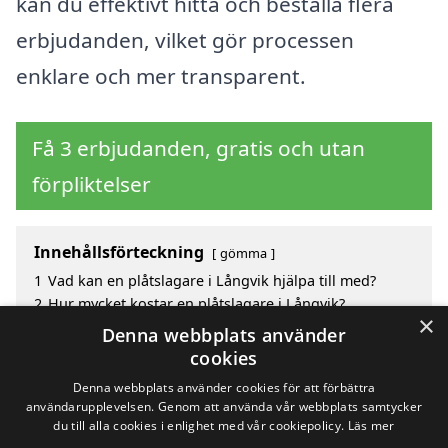
kan du effektivt hitta och beställa flera
erbjudanden, vilket gör processen
enklare och mer transparent.
Få 3 erbjudanden, gratis och utan
förpliktelser
Innehållsförteckning
gömma
1
Vad kan en plåtslagare i Långvik hjälpa till med?
2
Hur mycket kostar en plåtslagare i Långvik?
×
3
Fördelar med att välja plåtslagare i Långvik
Denna webbplats använder
4
Sök efter en skicklig plåtslagare i de omgivande
cookies
städerna Långvik
Denna webbplats använder cookies för att förbättra
användarupplevelsen. Genom att använda vår webbplats samtycker
du till alla cookies i enlighet med vår cookiepolicy.
Läs mer