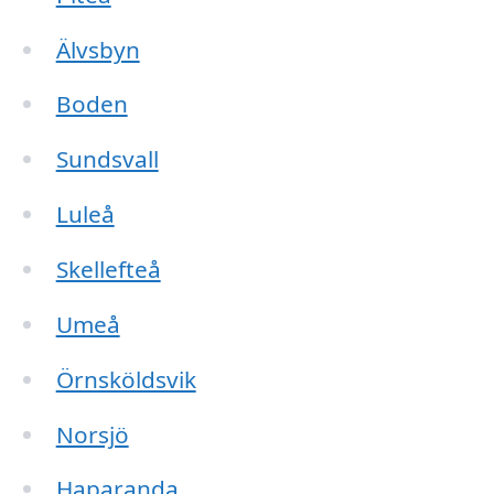
Älvsbyn
Boden
Sundsvall
Luleå
Skellefteå
Umeå
Örnsköldsvik
Norsjö
Haparanda