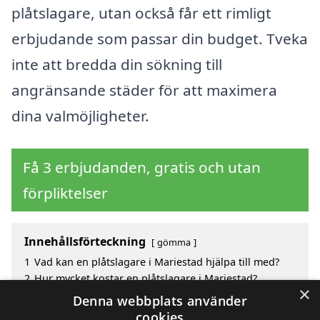
plåtslagare, utan också får ett rimligt
erbjudande som passar din budget. Tveka
inte att bredda din sökning till
angränsande städer för att maximera
dina valmöjligheter.
Få 3 erbjudanden, gratis och utan
förpliktelser
Innehållsförteckning
gömma
1
Vad kan en plåtslagare i Mariestad hjälpa till med?
2
Hur mycket kostar en plåtslagare i Mariestad?
×
3
Fördelar med att välja plåtslagare i Mariestad
Denna webbplats använder
4
Sök efter en skicklig plåtslagare i de omgivande
cookies