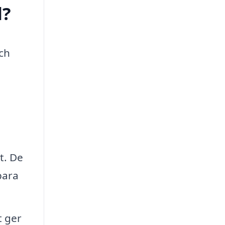
d?
och
t. De
bara
t ger