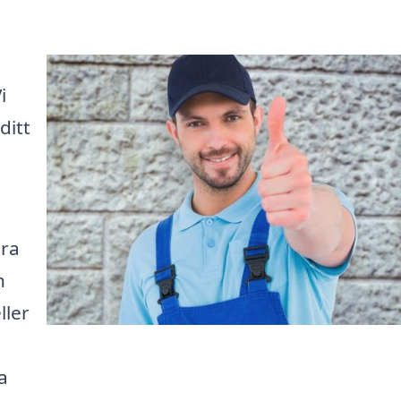
i
ditt
a
ära
h
ller
a