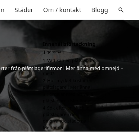
m
Städer
Om / kontakt
Blogg
Innehållsförteckning
gömma
1
Vad kan en plåtslagare
i Merlänna hjälpa till
fferter från plåtslagerifirmor i Merlänna med omnejd –
med?
2
Hur mycket kostar en
plåtslagare i Merlänna?
3
Fördelar med att välja
plåtslagare i Merlänna
4
Sök efter en skicklig
plåtslagare i de
omgivande städerna
Merlänna