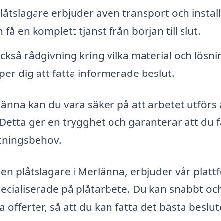
åtslagare erbjuder även transport och install
 få en komplett tjänst från början till slut.
ckså rådgivning kring vilka material och lösni
per dig att fatta informerade beslut.
änna kan du vara säker på att arbetet utförs 
etta ger en trygghet och garanterar att du f
etningsbehov.
r en plåtslagare i Merlänna, erbjuder vår platt
pecialiserade på plåtarbete. Du kan snabbt oc
 offerter, så att du kan fatta det bästa beslut