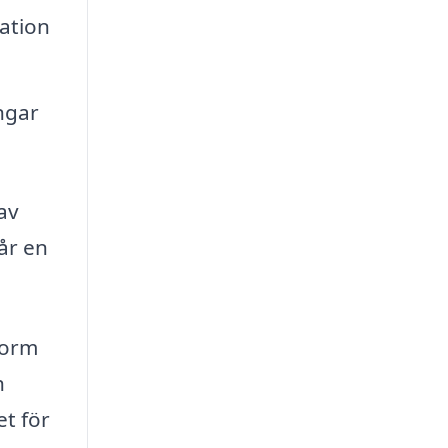
ation
ngar
av
år en
form
h
et för