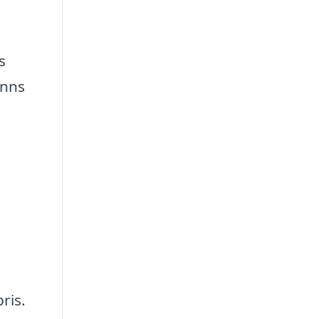
s
inns
ris.