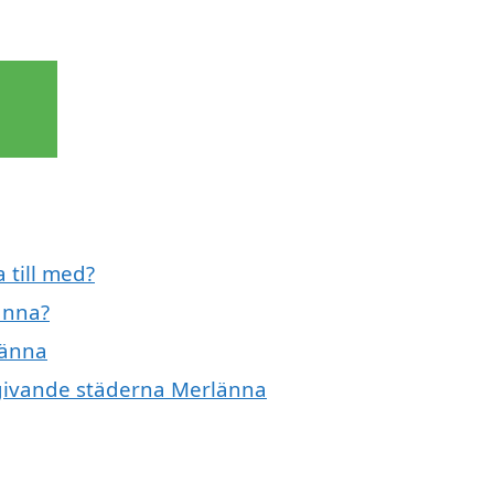
 till med?
änna?
länna
omgivande städerna Merlänna