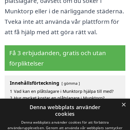
plåtslagare, oavsett om du söker i
Munktorp eller i de närliggande städerna.
Tveka inte att använda vår plattform för
att få hjälp med att göra rätt val.
Få 3 erbjudanden, gratis och utan
förpliktelser
Innehållsförteckning
gömma
1
Vad kan en plåtslagare i Munktorp hjälpa till med?
2
Hur mycket kostar en plåtslagare i Munktorp?
×
3
Fördelar med att välja plåtslagare i Munktorp
Denna webbplats använder
4
Sök efter en skicklig plåtslagare i de omgivande
cookies
städerna till Munktorp
Denna webbplats använder cookies för att förbättra
användarupplevelsen. Genom att använda vår webbplats samtycker