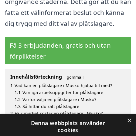
omgivande städerna. Detta gör att du kan
fatta ett välinformerat beslut och känna
dig trygg med ditt val av plåtslagare.
Få 3 erbjudanden, gratis och utan
förpliktelser
Innehållsförteckning
gömma
1
Vad kan en plåtslagare i Muskö hjälpa till med?
1.1
Vanliga arbetsuppgifter för plåtslagare
1.2
Varför välja en plåtslagare i Muskö?
1.3
Så hittar du rätt plåtslagare
2
Hur mycket kostar en plåtslagare i Muskö?
×
3
Fördelar med att välja plåtslagare i Muskö
Denna webbplats använder
4
Sök efter en skicklig plåtslagare i de omgivande
cookies
städerna Muskö