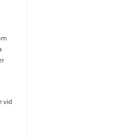
som
a
er
e vid