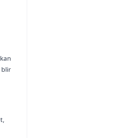
 kan
blir
t,