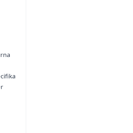
erna
cifika
er