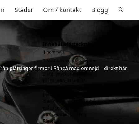
m
Städer
Om / kontakt
Blogg
Innehållsförteckning
gömma
1
Vad kan en plåtslagare
i Råneå hjälpa till med?
 från plåtslagerifirmor i Råneå med omnejd – direkt här.
2
Hur mycket kostar en
plåtslagare i Råneå?
3
Fördelar med att välja
plåtslagare i Råneå
4
Sök efter en skicklig
plåtslagare i de
omgivande städerna
Råneå