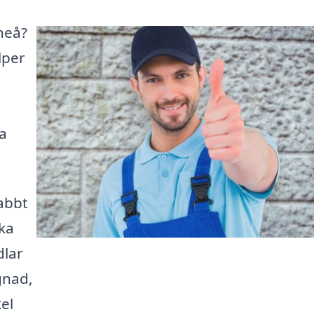
åneå?
lper
a
abbt
ika
dlar
gnad,
el