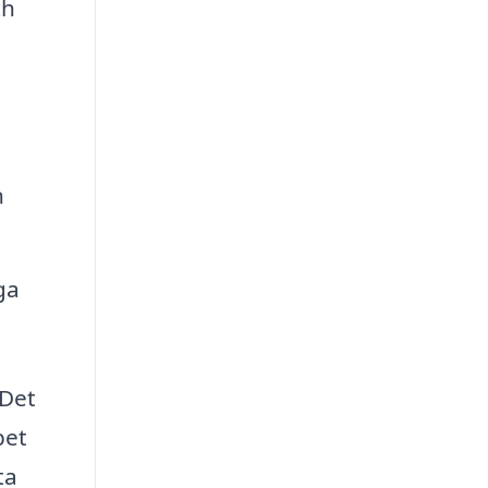
ch
h
ga
 Det
bet
ta