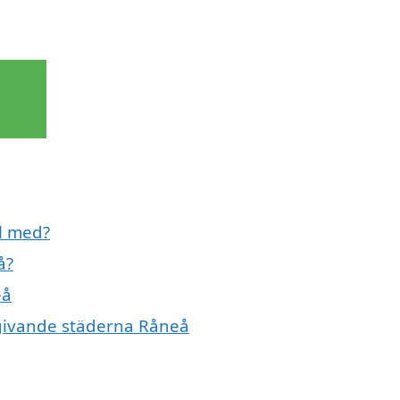
ll med?
å?
eå
omgivande städerna Råneå