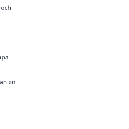
 och
apa
an en