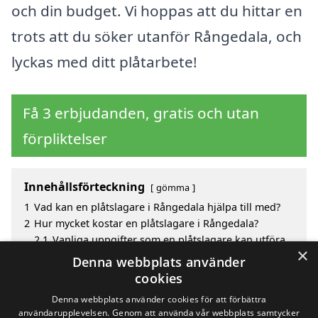
och din budget. Vi hoppas att du hittar en
trots att du söker utanför Rångedala, och
lyckas med ditt plåtarbete!
Få 3 erbjudanden, gratis och utan
förpliktelser
Innehållsförteckning
gömma
1
Vad kan en plåtslagare i Rångedala hjälpa till med?
2
Hur mycket kostar en plåtslagare i Rångedala?
2.1
Vanliga uppgifter som en plåtslagare kan utföra
×
3
Fördelar med att välja plåtslagare i Rångedala
Denna webbplats använder
4
Sök efter en skicklig plåtslagare i de omgivande
cookies
städerna Rångedala
Denna webbplats använder cookies för att förbättra
användarupplevelsen. Genom att använda vår webbplats samtycker