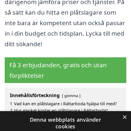
därigenom jämföra priser och tjänster. På
så sätt kan du hitta en plåtslagare som
inte bara är kompetent utan också passar
in i din budget och tidsplan. Lycka till med
ditt sökande!
Få 3 erbjudanden, gratis och utan
förpliktelser
Innehållsförteckning
gömma
1
Vad kan en plåtslagare i Rättarboda hjälpa till med?
2
Hur mycket kostar en plåtslagare i Rättarboda?
×
3
Fördelar med att välja plåtslagare i Rättarboda
Denna webbplats använder
4
Sök efter en skicklig plåtslagare i de omgivande
cookies
städerna Rättarboda