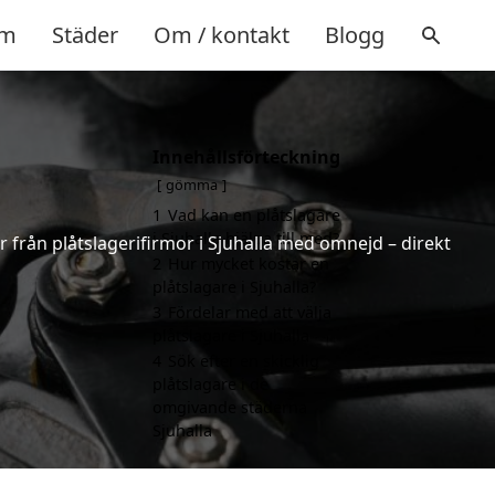
m
Städer
Om / kontakt
Blogg
Innehållsförteckning
gömma
1
Vad kan en plåtslagare
i Sjuhalla hjälpa till med?
er från plåtslagerifirmor i Sjuhalla med omnejd – direkt
2
Hur mycket kostar en
plåtslagare i Sjuhalla?
3
Fördelar med att välja
plåtslagare i Sjuhalla
4
Sök efter en skicklig
plåtslagare i de
omgivande städerna
Sjuhalla