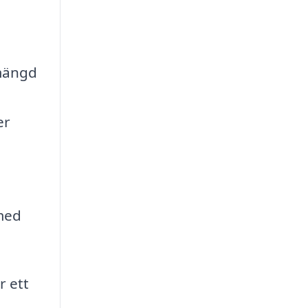
 mängd
er
 med
r ett