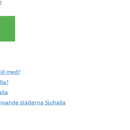
!
till med?
lla?
alla
mgivande städerna Sjuhalla