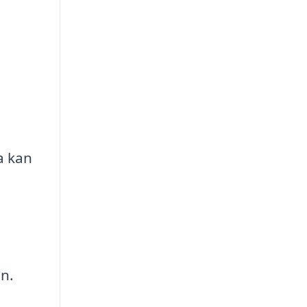
na kan
en.