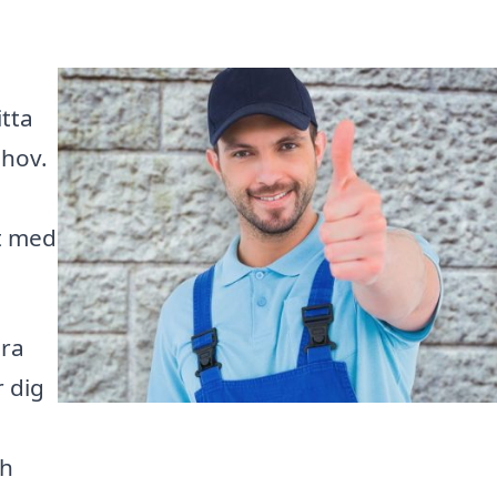
itta
ehov.
rt med
ära
r dig
ch