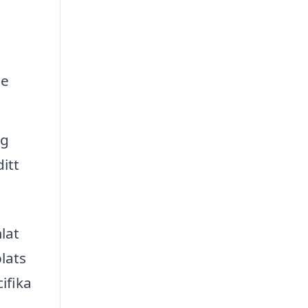
de
ng
itt
lat
lats
ifika