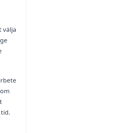
 välja
 ge
e
arbete
g om
t
tid.