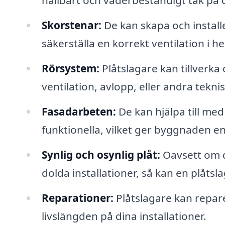
hållbart och väderbeständigt tak på d
Skorstenar:
De kan skapa och installer
säkerställa en korrekt ventilation i 
Rörsystem:
Plåtslagare kan tillverka
ventilation, avlopp, eller andra teknis
Fasadarbeten:
De kan hjälpa till me
funktionella, vilket ger byggnaden e
Synlig och osynlig plåt:
Oavsett om du
dolda installationer, så kan en plåts
Reparationer:
Plåtslagare kan repare
livslängden på dina installationer.