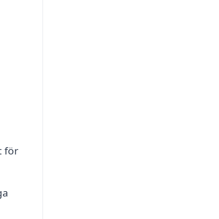
 för
ga