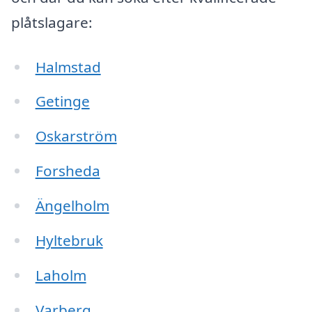
plåtslagare:
Halmstad
Getinge
Oskarström
Forsheda
Ängelholm
Hyltebruk
Laholm
Varberg