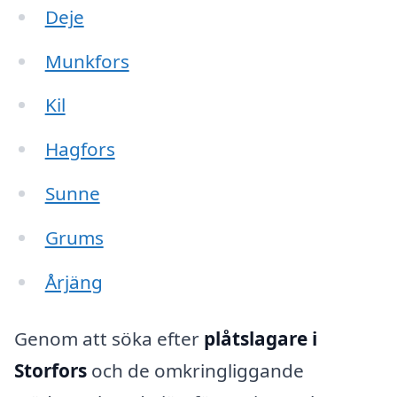
Deje
Munkfors
Kil
Hagfors
Sunne
Grums
Årjäng
Genom att söka efter
plåtslagare i
Storfors
och de omkringliggande