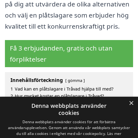
på dig att utvärdera de olika alternativen
och välj en plåtslagare som erbjuder hög
kvalitet till ett konkurrenskraftigt pris.
Få 3 erbjudanden, gratis och utan
förpliktelser
Innehållsförteckning
gömma
1
Vad kan en plåtslagare i Tråvad hjälpa till med?
2
Hur mycket kostar en plåtslagare i Tråvad?
×
3
Fördelar med att välja plåtslagare i Tråvad
Denna webbplats använder
4
Sök efter en skicklig plåtslagare i de omgivande
cookies
städerna Tråvad
Denna webbplats använder cookies för att förbättra
användarupplevelsen. Genom att använda vår webbplats samtycker
du till alla cookies i enlighet med vår cookiepolicy.
Läs mer