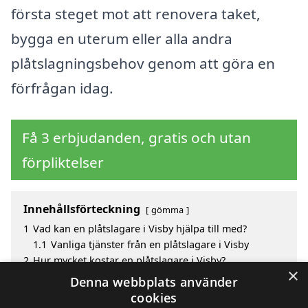
första steget mot att renovera taket,
bygga en uterum eller alla andra
plåtslagningsbehov genom att göra en
förfrågan idag.
Få 3 erbjudanden, gratis och utan
förpliktelser
Innehållsförteckning
gömma
1
Vad kan en plåtslagare i Visby hjälpa till med?
1.1
Vanliga tjänster från en plåtslagare i Visby
2
Hur mycket kostar en plåtslagare i Visby?
×
3
Fördelar med att välja plåtslagare i Visby
Denna webbplats använder
4
Sök efter en skicklig plåtslagare i de omgivande
cookies
städerna Visby