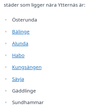
städer som ligger nära Ytternäs är:
Österunda
Bälinge
Alunda
Habo
Kungsängen
Sävja
Gäddlinge
Sundhammar