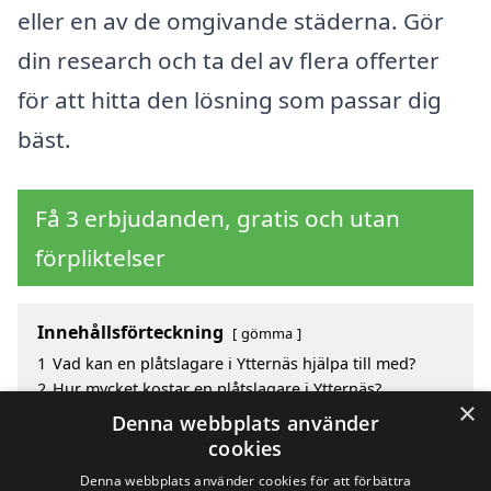
eller en av de omgivande städerna. Gör
din research och ta del av flera offerter
för att hitta den lösning som passar dig
bäst.
Få 3 erbjudanden, gratis och utan
förpliktelser
Innehållsförteckning
gömma
1
Vad kan en plåtslagare i Ytternäs hjälpa till med?
2
Hur mycket kostar en plåtslagare i Ytternäs?
×
3
Fördelar med att välja plåtslagare i Ytternäs
Denna webbplats använder
4
Sök efter en skicklig plåtslagare i de omgivande
cookies
städerna till Ytternäs
Denna webbplats använder cookies för att förbättra