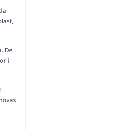
eda
last,
n. De
or i
n
ehövas