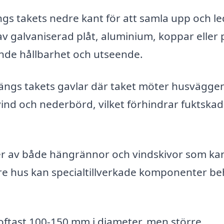
s takets nedre kant för att samla upp och l
av galvaniserad plåt, aluminium, koppar eller p
lande hållbarhet och utseende.
ängs takets gavlar där taket möter husvägge
nd och nederbörd, vilket förhindrar fuktskad
r av både hängrännor och vindskivor som ka
ldre hus kan specialtillverkade komponenter b
oftast 100-150 mm i diameter, men större