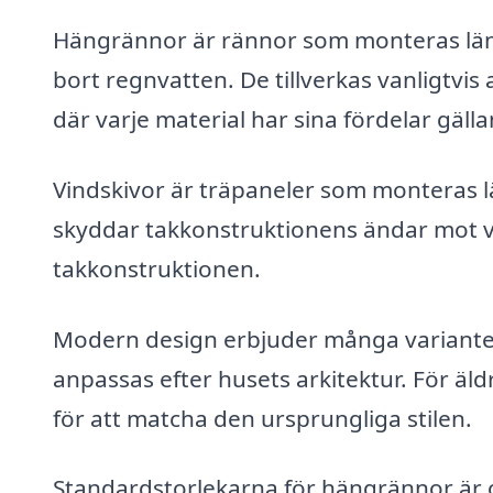
Hängrännor är rännor som monteras läng
bort regnvatten. De tillverkas vanligtvis 
där varje material har sina fördelar gäl
Vindskivor är träpaneler som monteras l
skyddar takkonstruktionens ändar mot vi
takkonstruktionen.
Modern design erbjuder många variante
anpassas efter husets arkitektur. För ä
för att matcha den ursprungliga stilen.
Standardstorlekarna för hängrännor är 