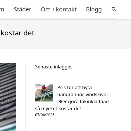
m
Städer
Om / kontakt
Blogg
 kostar det
Senaste inlägget
Pris för att byta
hängrännor, vindskivor
eller göra takinklädnad –
så mycket kostar det
07/04/2025