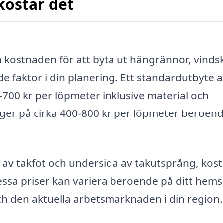
kostar det
n kostnaden för att byta ut hängrännor, vinds
e faktor i din planering. Ett standardutbyte 
700 kr per löpmeter inklusive material och
ger på cirka 400-800 kr per löpmeter beroen
av takfot och undersida av takutsprång, kosta
ssa priser kan variera beroende på ditt hems
och den aktuella arbetsmarknaden i din region.