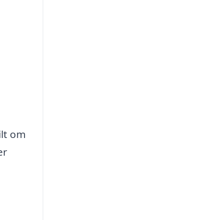
lt om
er