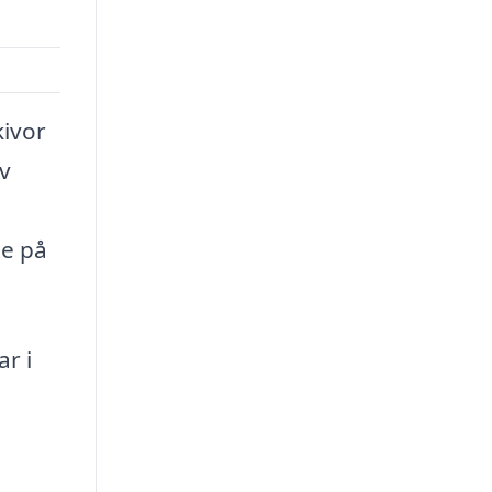
kivor
av
de på
r i