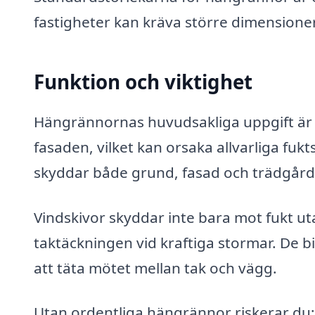
fastigheter kan kräva större dimensioner
Funktion och viktighet
Hängrännornas huvudsakliga uppgift är a
fasaden, vilket kan orsaka allvarliga fu
skyddar både grund, fasad och trädgård
Vindskivor skyddar inte bara mot fukt utan
taktäckningen vid kraftiga stormar. De b
att täta mötet mellan tak och vägg.
Utan ordentliga hängrännor riskerar du: