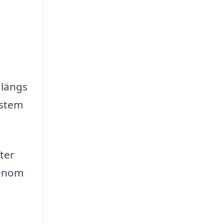
 längs
ystem
fter
genom