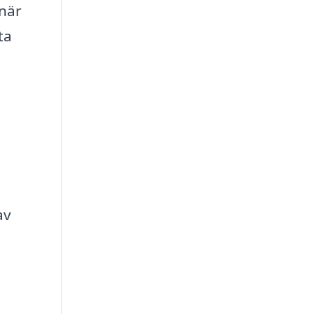
 när
ta
av