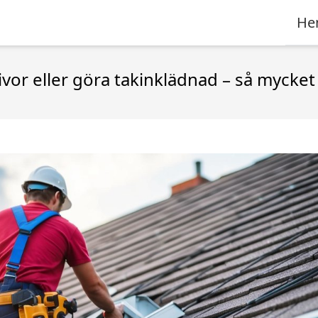
He
ivor eller göra takinklädnad – så mycket