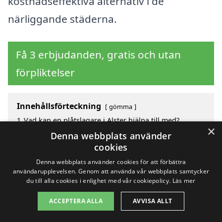
kostnadseffektiva alternativ i de
närliggande städerna.
Få 3 erbjudanden, gratis och utan
förpliktelser
Innehållsförteckning
gömma
1
Vad kan en plåtslagare i Alster hjälpa till med?
×
2
Fördelar med att välja plåtslagare i Alster
Denna webbplats använder
3
Sök efter en skicklig plåtslagare i de omgivande
cookies
städerna Alster
Denna webbplats använder cookies för att förbättra
användarupplevelsen. Genom att använda vår webbplats samtycker
du till alla cookies i enlighet med vår cookiepolicy.
Läs mer
Copyright 2026 - Pilanto Aps
ACCEPTERA ALLA
AVVISA ALLT
Hem
Om / kontakt
Blogg
Webbplatskarta
Villkor