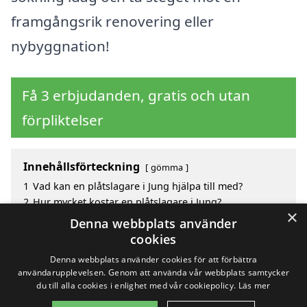
framgångsrik renovering eller
nybyggnation!
Få 3 erbjudanden, gratis och utan
förpliktelser
Innehållsförteckning
gömma
1
Vad kan en plåtslagare i Jung hjälpa till med?
2
Hur mycket kostar en plåtslagare i Jung?
×
3
Fördelar med att välja plåtslagare i Jung
Denna webbplats använder
4
Sök efter en skicklig plåtslagare i de omgivande
cookies
städerna Jung
Denna webbplats använder cookies för att förbättra
användarupplevelsen. Genom att använda vår webbplats samtycker
du till alla cookies i enlighet med vår cookiepolicy.
Läs mer