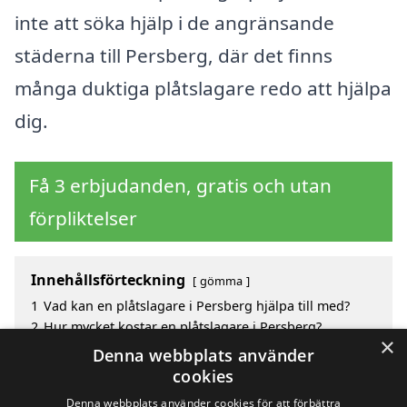
inte att söka hjälp i de angränsande
städerna till Persberg, där det finns
många duktiga plåtslagare redo att hjälpa
dig.
Få 3 erbjudanden, gratis och utan
förpliktelser
Innehållsförteckning
gömma
1
Vad kan en plåtslagare i Persberg hjälpa till med?
2
Hur mycket kostar en plåtslagare i Persberg?
×
3
Fördelar med att välja plåtslagare i Persberg
Denna webbplats använder
4
Sök efter en skicklig plåtslagare i de omgivande
cookies
städerna Persberg
Denna webbplats använder cookies för att förbättra