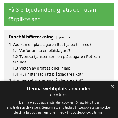
Få 3 erbjudanden, gratis och utan
förpliktelser
Innehållsförteckning
gömma
1
Vad kan en plåtslagare i Rot hjälpa till med?
1.1
Varför anlita en plåtslagare?
1.2
Typiska tjänster som en plåtslagare i Rot kan
erbjuda:
1.3
Vikten av professionell hjälp
1.4
Hur hittar jag rätt plåtslagare i Rot?
2
Hur mycket kostar en plåtslagare i Rot?
×
3
Fördelar med att välja plåtslagare i Rot
Denna webbplats använder
4
Sök efter en skicklig plåtslagare i de omgivande
cookies
städerna Rot
Denna webbplats använder cookies för att förbättra
användarupplevelsen. Genom att använda vår webbplats samtycker
du till alla cookies i enlighet med vår cookiepolicy.
Läs mer