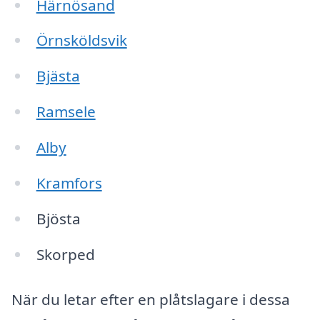
Härnösand
Örnsköldsvik
Bjästa
Ramsele
Alby
Kramfors
Bjösta
Skorped
När du letar efter en plåtslagare i dessa