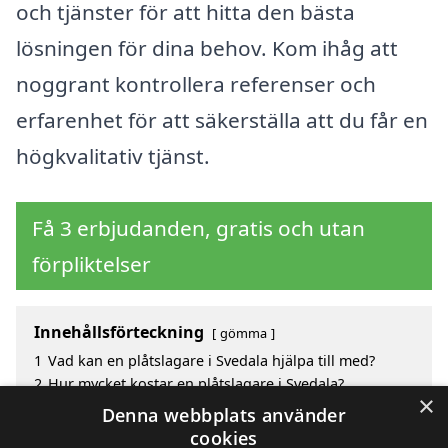
och tjänster för att hitta den bästa
lösningen för dina behov. Kom ihåg att
noggrant kontrollera referenser och
erfarenhet för att säkerställa att du får en
högkvalitativ tjänst.
Få 3 erbjudanden, gratis och utan
förpliktelser
Innehållsförteckning
gömma
1
Vad kan en plåtslagare i Svedala hjälpa till med?
2
Hur mycket kostar en plåtslagare i Svedala?
×
3
Fördelar med att välja plåtslagare i Svedala
Denna webbplats använder
4
Sök efter en skicklig plåtslagare i de omgivande
cookies