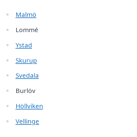
Malmö
Lommé
Ystad
Skurup
Svedala
Burlöv
Höllviken
Vellinge