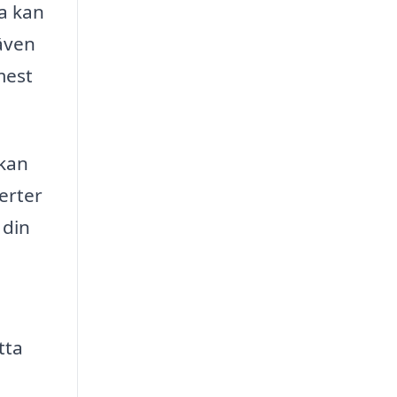
ra kan
även
mest
 kan
erter
 din
tta