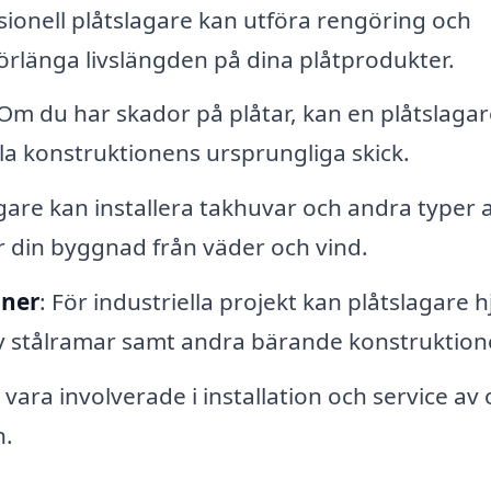
sionell plåtslagare kan utföra rengöring och
förlänga livslängden på dina plåtprodukter.
 Om du har skador på plåtar, kan en plåtslagar
a konstruktionens ursprungliga skick.
agare kan installera takhuvar och andra typer 
r din byggnad från väder och vind.
oner
: För industriella projekt kan plåtslagare h
n av stålramar samt andra bärande konstruktion
 vara involverade i installation och service av 
n.