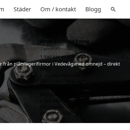
m
Städer
Om / kontakt
Blogg
Innehållsförteckning
gömma
1
Vad kan en plåtslagare
i Vedevåg hjälpa till
ter från plåtslagerifirmor i Vedevåg med omnejd – direkt
med?
2
Hur mycket kostar en
plåtslagare i Vedevåg?
3
Fördelar med att välja
plåtslagare i Vedevåg
4
Sök efter en skicklig
plåtslagare i de
omgivande städerna
Vedevåg