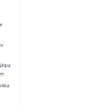
e
av
jälpa
er.
olika