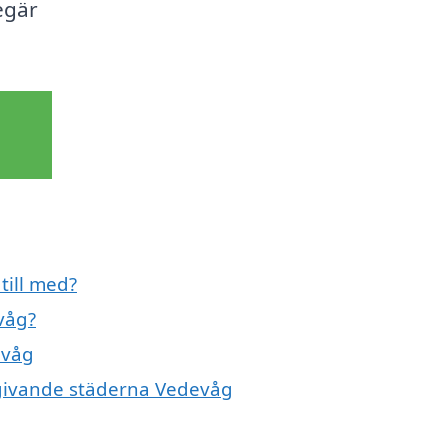
egär
till med?
våg?
evåg
omgivande städerna Vedevåg