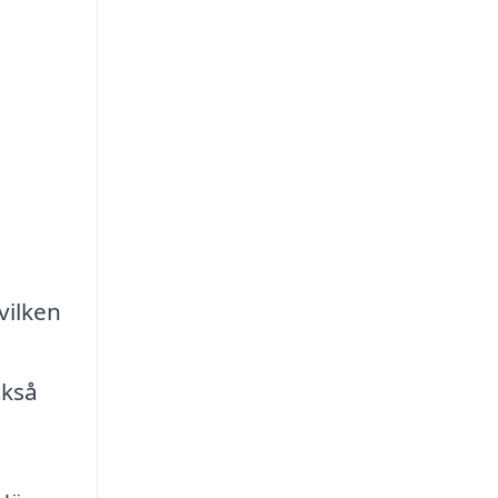
vilken
ckså