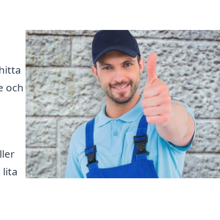
i
hitta
e och
ller
lita