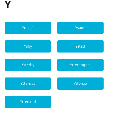
Y
Yngsjö
Ysane
Ysby
Ystad
Ytterby
Ytterhogdal
Ytternäs
Yttersjö
Ytterstad