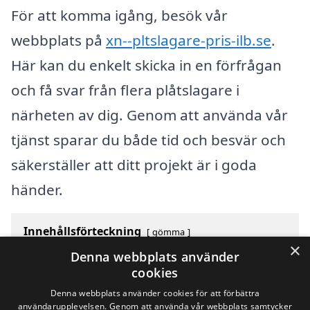
För att komma igång, besök vår
webbplats på
xn--pltslagare-pris-ilb.se
.
Här kan du enkelt skicka in en förfrågan
och få svar från flera plåtslagare i
närheten av dig. Genom att använda vår
tjänst sparar du både tid och besvär och
säkerställer att ditt projekt är i goda
händer.
Innehållsförteckning
gömma
×
1
Översikt över svenska städer som börjar med Y
Denna webbplats använder
2
Sök efter en skicklig plåtslagare i andra städer i
cookies
Sverige
Denna webbplats använder cookies för att förbättra
användarupplevelsen. Genom att använda vår webbplats samtycker