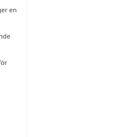
ger en
ande
för