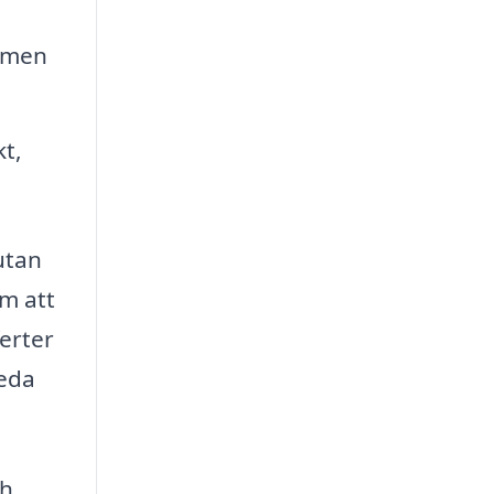
ormen
kt,
 utan
om att
ferter
leda
ch