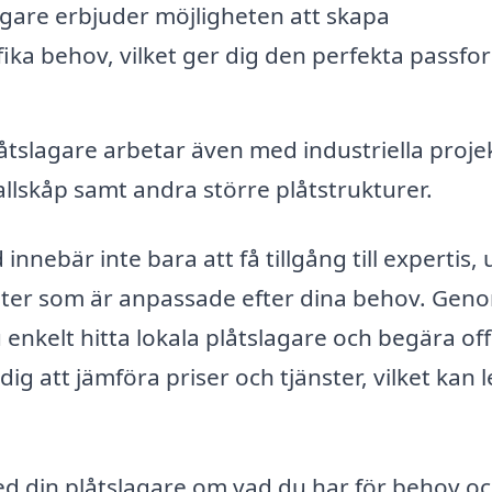
gare erbjuder möjligheten att skapa
fika behov, vilket ger dig den perfekta passf
åtslagare arbetar även med industriella proje
llskåp samt andra större plåtstrukturer.
innebär inte bara att få tillgång till expertis,
änster som är anpassade efter dina behov. Gen
enkelt hitta lokala plåtslagare och begära of
 dig att jämföra priser och tjänster, vilket kan 
ed din plåtslagare om vad du har för behov o