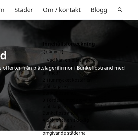
m
Städer
Om / kontakt
Blogg
Innehållsförteckning
nd
gömma
1
Vad kan en plåtslagare
i Bunkeflostrand hjälpa
de offerter från plåtslagerifirmor i Bunkeflostrand med
till med?
2
Hur mycket kostar en
plåtslagare i
Bunkeflostrand?
3
Fördelar med att välja
plåtslagare i
Bunkeflostrand
4
Sök efter en skicklig
plåtslagare i de
omgivande städerna