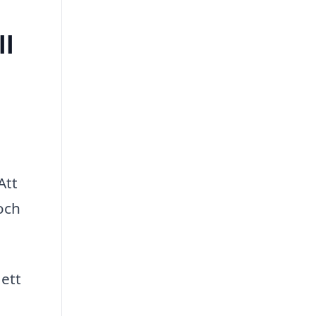
ll
a
Att
 och
 ett