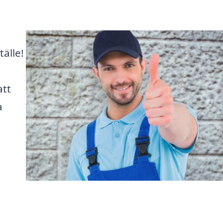
tälle!
att
a