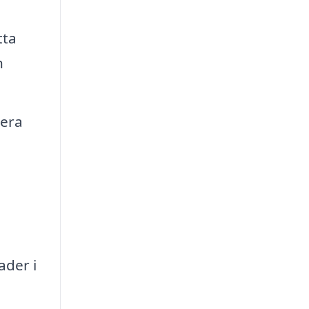
tta
h
rera
ader i