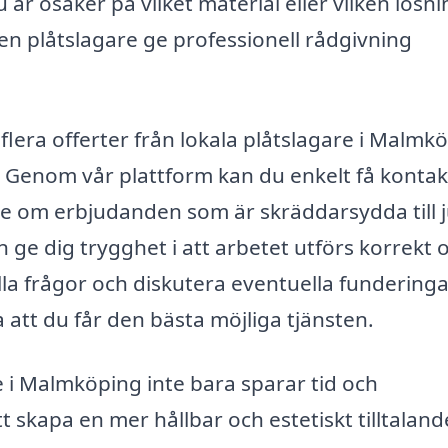
är osäker på vilket material eller vilken lösni
 en plåtslagare ge professionell rådgivning
å flera offerter från lokala plåtslagare i Malmk
r. Genom vår plattform kan du enkelt få kontak
be om erbjudanden som är skräddarsydda till j
an ge dig trygghet i att arbetet utförs korrekt 
tälla frågor och diskutera eventuella fundering
a att du får den bästa möjliga tjänsten.
e i Malmköping inte bara sparar tid och
t skapa en mer hållbar och estetiskt tilltaland