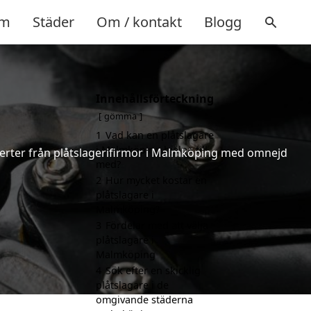
m
Städer
Om / kontakt
Blogg
Innehållsförteckning
gömma
1
Vad kan en plåtslagare
i Malmköping hjälpa till
offerter från plåtslagerifirmor i Malmköping med omnejd
med?
2
Hur mycket kostar en
plåtslagare i
Malmköping?
3
Fördelar med att välja
plåtslagare i
Malmköping
4
Sök efter en skicklig
plåtslagare i de
omgivande städerna