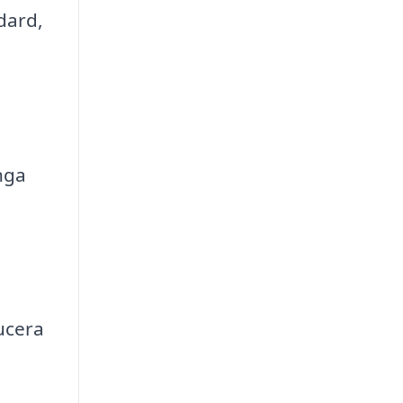
dard,
nga
ucera