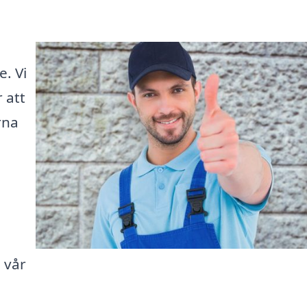
e. Vi
 att
rna
 vår