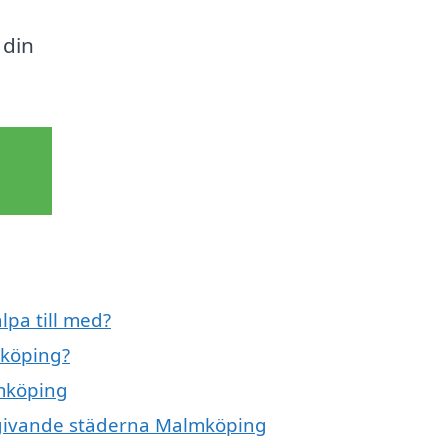
 din
lpa till med?
mköping?
lmköping
omgivande städerna Malmköping