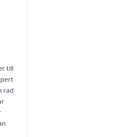
 till
xpert
n rad
ar
r
an