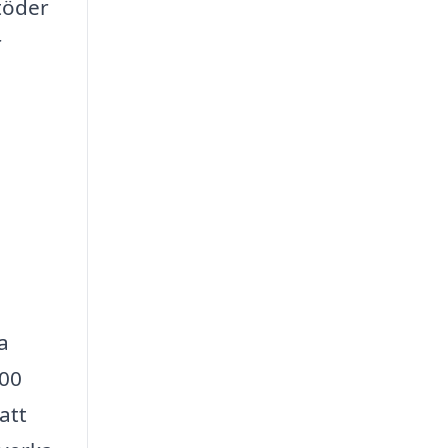
stöder
r
a
500
att