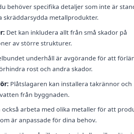
 behöver specifika detaljer som inte är stan
ka skräddarsydda metallprodukter.
r:
Det kan inkludera allt från små skador på
oner av större strukturer.
lbundet underhåll är avgörande för att förlä
örhindra rost och andra skador.
ör:
Plåtslagaren kan installera takrännor och
nvatten från byggnaden.
också arbeta med olika metaller för att prod
som är anpassade för dina behov.