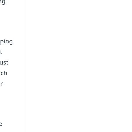
ng
öping
t
ust
och
ar
e